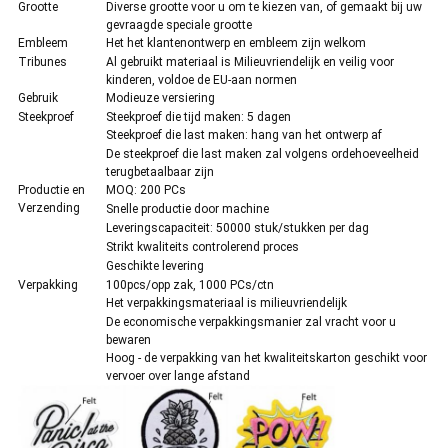
Grootte
Diverse grootte voor u om te kiezen van, of gemaakt bij uw
gevraagde speciale grootte
Embleem
Het het klantenontwerp en embleem zijn welkom
Tribunes
Al gebruikt materiaal is Milieuvriendelijk en veilig voor
kinderen, voldoe de EU-aan normen
Gebruik
Modieuze versiering
Steekproef
Steekproef die tijd maken: 5 dagen
Steekproef die last maken: hang van het ontwerp af
De steekproef die last maken zal volgens ordehoeveelheid
terugbetaalbaar zijn
Productie en
MOQ: 200 PCs
Verzending
Snelle productie door machine
Leveringscapaciteit: 50000 stuk/stukken per dag
Strikt kwaliteits controlerend proces
Geschikte levering
Verpakking
100pcs/opp zak, 1000 PCs/ctn
Het verpakkingsmateriaal is milieuvriendelijk
De economische verpakkingsmanier zal vracht voor u
bewaren
Hoog - de verpakking van het kwaliteitskarton geschikt voor
vervoer over lange afstand