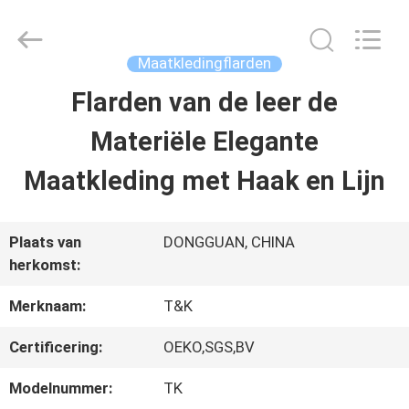
T&K
Garment
Accessories
Co.,Ltd.
Maatkledingflarden
All
Rights
THUIS
Flarden van de leer de
Reserved.
Materiële Elegante
PRODUCTEN
Maatkleding met Haak en Lijn
OVER
Plaats van
DONGGUAN, CHINA
herkomst:
ONS
Merknaam:
T&K
FABRIEKSREIS
Certificering:
OEKO,SGS,BV
Modelnummer:
TK
KWALITEITSCONTROLE