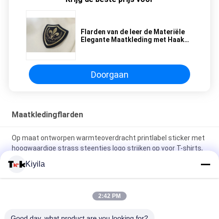
Flarden van de leer de Materiële
Elegante Maatkleding met Haak
en Lijn
Doorgaan
Maatkledingflarden
Op maat ontworpen warmteoverdracht printlabel sticker met
hoogwaardige strass steentjes logo strijken op voor T-shirts,
hoeden, doe-het-zelf kristal
Kiyila
Silicone kleefplaster wasbare pleisters Silicone tandenborstel
stippen label
2:42 PM
3D-gebrouwen gloeiend logo ijzeren kleding warmte rubber
Good day, what product are you looking for?