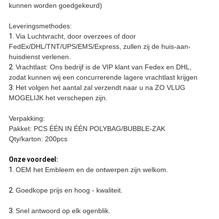
kunnen worden goedgekeurd)
Leveringsmethodes:
1.
Via Luchtvracht, door overzees of door
FedEx/DHL/TNT/UPS/EMS/Express, zullen zij de huis-aan-
huisdienst verlenen.
2.
Vrachtlast: Ons bedrijf is de VIP klant van Fedex en DHL,
zodat kunnen wij een concurrerende lagere vrachtlast krijgen
3.
Het volgen het aantal zal verzendt naar u na ZO VLUG
MOGELIJK het verschepen zijn.
Verpakking:
Pakket: PCS ÉÉN IN ÉÉN POLYBAG/BUBBLE-ZAK
Qty/karton: 200pcs
Onze voordeel:
1.
OEM het Embleem en de ontwerpen zijn welkom.
2.
Goedkope prijs en hoog - kwaliteit.
3.
Snel antwoord op elk ogenblik.