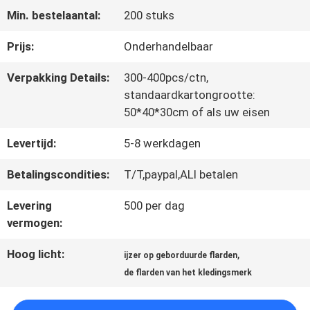
Min. bestelaantal:
200 stuks
CONTACTEER
Prijs:
Onderhandelbaar
ONS
Verpakking Details:
300-400pcs/ctn,
standaardkartongrootte:
50*40*30cm of als uw eisen
NIEUWS
Levertijd:
5-8 werkdagen
ALLE
Betalingscondities:
T/T,paypal,ALI betalen
GEVALLEN
Levering
500 per dag
vermogen:
Hoog licht:
,
VR
ijzer op geborduurde flarden
de flarden van het kledingsmerk
SHOW