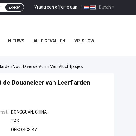
Vraag een offerte aan
|
Dutch
Zoeken
NIEUWS
ALLE GEVALLEN
VR-SHOW
larden Voor Diverse Vorm Van Vluchtjasjes
t de Douaneleer van Leerflarden
mst:
DONGGUAN, CHINA
T&K
OEKO,SGS,BV