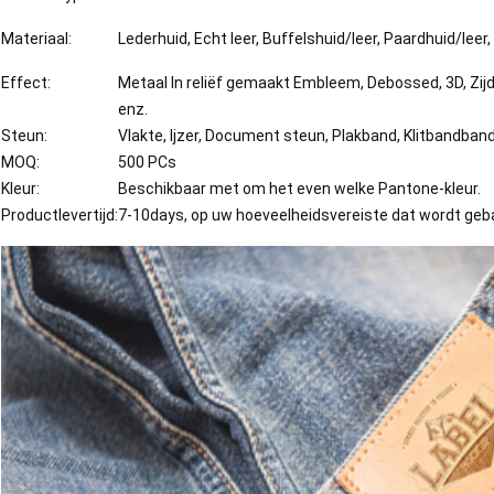
Materiaal:
Lederhuid, Echt leer, Buffelshuid/leer, Paardhuid/lee
Effect:
Metaal In reliëf gemaakt Embleem, Debossed, 3D, Zij
enz.
Steun:
Vlakte, Ijzer, Document steun, Plakband, Klitbandband
MOQ:
500 PCs
Kleur:
Beschikbaar met om het even welke Pantone-kleur.
Productlevertijd:
7-10days, op uw hoeveelheidsvereiste dat wordt geb