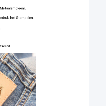
r, Metaalembleem.
dedruk, het Stempelen,
.
aseerd.