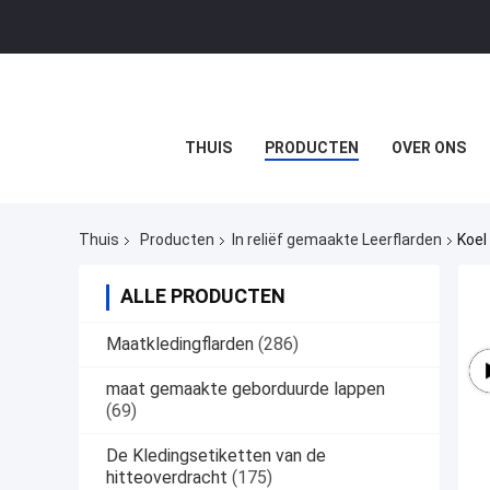
THUIS
PRODUCTEN
OVER ONS
Thuis
Producten
In reliëf gemaakte Leerflarden
Koel
ALLE PRODUCTEN
Maatkledingflarden
(286)
maat gemaakte geborduurde lappen
(69)
De Kledingsetiketten van de
hitteoverdracht
(175)