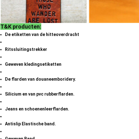
T&K producten:
De etiketten van de hitteoverdracht
Ritssluitingstrekker
Geweven kledingsetiketten
De flarden van douaneemboridery.
Silicium en van pvc rubberflarden.
Jeans en schoenenleerflarden.
Antislip Elastische band.
Geweven Band