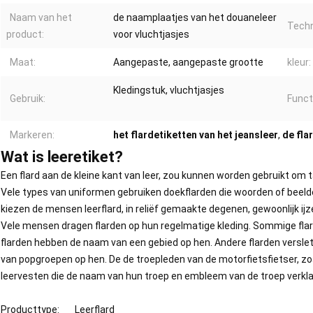
Naam van het
de naamplaatjes van het douaneleer
Techn
product:
voor vluchtjasjes
Maat:
Aangepaste, aangepaste grootte
kleur:
Kledingstuk, vluchtjasjes
Gebruik:
Funct
Markeren:
het flardetiketten van het jeansleer
,
de fla
Wat is leeretiket?
Een flard aan de kleine kant van leer, zou kunnen worden gebruikt om ta
Vele types van uniformen gebruiken doekflarden die woorden of beeld
kiezen de mensen leerflard, in reliëf gemaakte degenen, gewoonlijk ijzer
Vele mensen dragen flarden op hun regelmatige kleding. Sommige fla
flarden hebben de naam van een gebied op hen. Andere flarden vers
van popgroepen op hen. De de troepleden van de motorfietsfietser, zo
leervesten die de naam van hun troep en embleem van de troep verkla
Producttype:
Leerflard