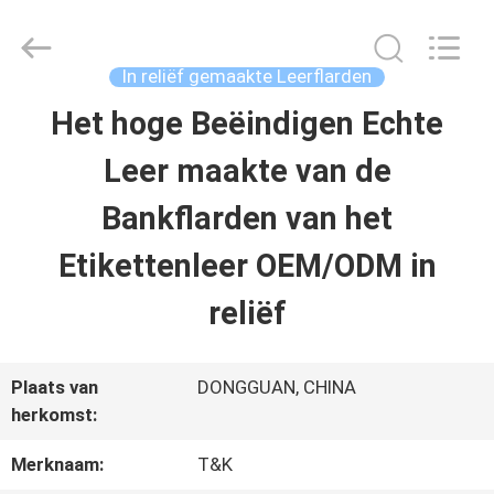
T&K
Garment
Accessories
Co.,Ltd.
In reliëf gemaakte Leerflarden
All
Rights
THUIS
Het hoge Beëindigen Echte
Reserved.
Leer maakte van de
PRODUCTEN
Bankflarden van het
Etikettenleer OEM/ODM in
OVER
reliëf
ONS
Plaats van
DONGGUAN, CHINA
FABRIEKSREIS
herkomst:
Merknaam:
T&K
KWALITEITSCONTROLE