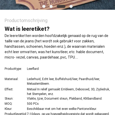
Productomschrijving
Wat is leeretiket?
De leeretiketten worden hoofdzakelijk genaaid op de rug van de
taille van de jeans (het wordt ook gebruikt voor zakken,
handtassen, schoenen, hoeden enz.), de waarvan materialen
echt leer omvatten, was het kunstleer, etc. hable document,
micro- vezel, canvas, paardehaar, pvc, TPU….
Producttype:
Leerflard
Materiaal:
Lederhuid, Echt leer, Buffelshuid/leer, Paardhuid/leer,
Metaalembleem.
Effect:
Metaal In reliëf gemaakt Embleem, Debossed, 3D, Zijdedruk,
het Stempelen, enz.
Steun:
Vlakte, Ijzer, Document steun, Plakband, Klitbandband.
MOQ:
500 PCs
Kleur:
Beschikbaar met om het even welke Pantone-kleur.
Productlevertijd:
7-10days, op uw hoeveelheidsvereiste dat wordt gebaseerd.