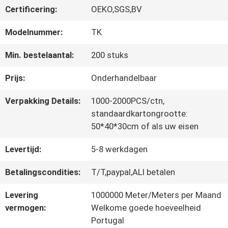
Certificering:
OEKO,SGS,BV
CONTACTEER
Modelnummer:
TK
ONS
Min. bestelaantal:
200 stuks
Prijs:
Onderhandelbaar
NIEUWS
Verpakking Details:
1000-2000PCS/ctn,
standaardkartongrootte:
50*40*30cm of als uw eisen
ALLE
Levertijd:
5-8 werkdagen
GEVALLEN
Betalingscondities:
T/T,paypal,ALI betalen
VR
Levering
1000000 Meter/Meters per Maand
vermogen:
Welkome goede hoeveelheid
SHOW
Portugal