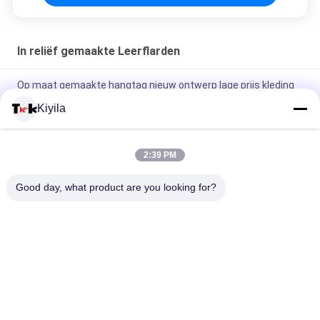
In reliëf gemaakte Leerflarden
Op maat gemaakte hangtag nieuw ontwerp lage prijs kleding
accessoires swing hang tag voor kleding
Kiyila
Fabrikant Op maat gemaakte hoge klassieke pleisters
Borduurwerk Op maat gemaakte kledinglabels voor kleding
2:39 PM
Groothandel Custom Borduurpatch 3D Verhoogd Logo
Good day, what product are you looking for?
Kledinglabel voor Kledinggebruik
populaire categorieën
Alle
Maat Gemaakte 
Maatkledingflarden
Geborduurde Lappen