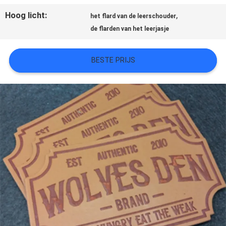
Hoog licht:
,
SITEMAP
het flard van de leerschouder
de flarden van het leerjasje
PRIVACYBELEID
BESTE PRIJS