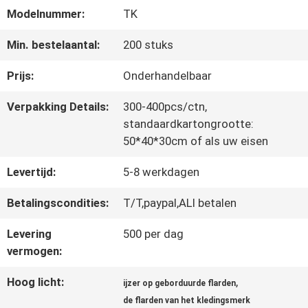
Modelnummer:
TK
CONTACTEER
Min. bestelaantal:
200 stuks
ONS
Prijs:
Onderhandelbaar
Verpakking Details:
300-400pcs/ctn,
NIEUWS
standaardkartongrootte:
50*40*30cm of als uw eisen
Levertijd:
5-8 werkdagen
ALLE
GEVALLEN
Betalingscondities:
T/T,paypal,ALI betalen
Levering
500 per dag
vermogen:
VR
Hoog licht:
,
SHOW
ijzer op geborduurde flarden
de flarden van het kledingsmerk