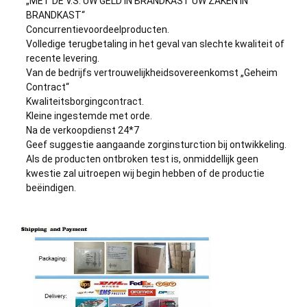
„MET DE V.S. UW GELD IN BRANDKAST UW ZAKEN IN
BRANDKAST“
Concurrentievoordeelproducten.
Volledige terugbetaling in het geval van slechte kwaliteit of
recente levering.
Van de bedrijfs vertrouwelijkheidsovereenkomst „Geheim
Contract“
Kwaliteitsborgingcontract.
Kleine ingestemde met orde.
Na de verkoopdienst 24*7
Geef suggestie aangaande zorginsturction bij ontwikkeling.
Als de producten ontbroken test is, onmiddellijk geen
kwestie zal uitroepen wij begin hebben of de productie
beëindigen.