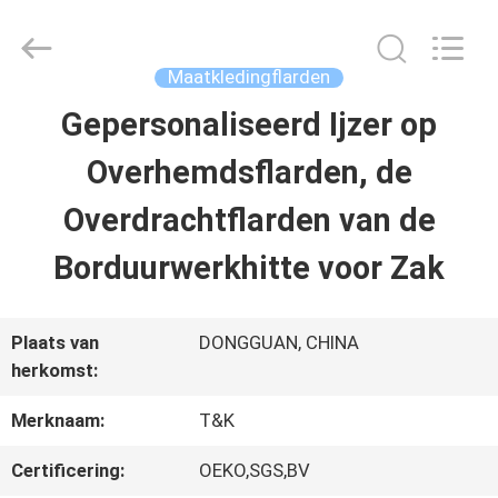
T&K
Garment
Accessories
Co.,Ltd.
Maatkledingflarden
All
Rights
THUIS
Gepersonaliseerd Ijzer op
Reserved.
Overhemdsflarden, de
PRODUCTEN
Overdrachtflarden van de
Borduurwerkhitte voor Zak
OVER
ONS
Plaats van
DONGGUAN, CHINA
herkomst:
FABRIEKSREIS
Merknaam:
T&K
Certificering:
OEKO,SGS,BV
KWALITEITSCONTROLE