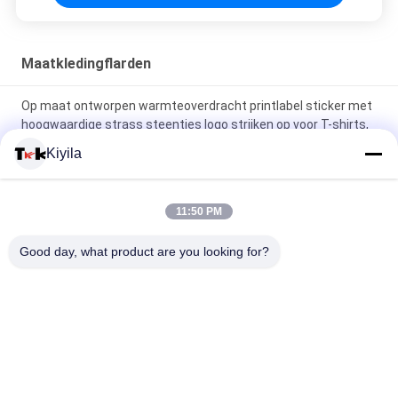
Maatkledingflarden
Op maat ontworpen warmteoverdracht printlabel sticker met
hoogwaardige strass steentjes logo strijken op voor T-shirts,
hoeden, doe-het-zelf kristal
Kiyila
Silicone kleefplaster wasbare pleisters Silicone tandenborstel
stippen label
11:50 PM
3D-gebrouwen gloeiend logo ijzeren kleding warmte rubber
Good day, what product are you looking for?
badge siliconen warmteoverdracht pleister
populaire categorieën
Alle
Maat Gemaakte 
Maatkledingflarden
Geborduurde Lappen