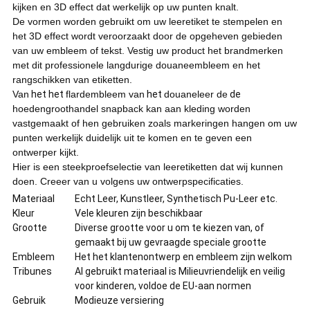
kijken en 3D effect dat werkelijk op uw punten knalt.
De vormen worden gebruikt om uw leeretiket te stempelen en
het 3D effect wordt veroorzaakt door de opgeheven gebieden
van uw embleem of tekst. Vestig uw product het brandmerken
met dit professionele langdurige douaneembleem en het
rangschikken van etiketten.
Van
het het
flardembleem van
het
douaneleer de
de
hoedengroothandel snapback kan aan kleding worden
vastgemaakt of hen gebruiken zoals markeringen hangen om uw
punten werkelijk duidelijk uit te komen en te geven een
ontwerper kijkt.
Hier is een steekproefselectie van leeretiketten dat wij kunnen
doen. Creeer van u volgens uw ontwerpspecificaties.
Materiaal
Echt Leer, Kunstleer, Synthetisch Pu-Leer etc.
Kleur
Vele kleuren zijn beschikbaar
Grootte
Diverse grootte voor u om te kiezen van, of
gemaakt bij uw gevraagde speciale grootte
Embleem
Het het klantenontwerp en embleem zijn welkom
Tribunes
Al gebruikt materiaal is Milieuvriendelijk en veilig
voor kinderen, voldoe de EU-aan normen
Gebruik
Modieuze versiering