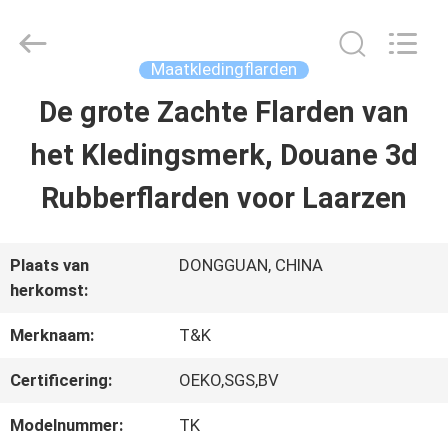
T&K
Garment
Accessories
Co.,Ltd.
Maatkledingflarden
All
Rights
THUIS
De grote Zachte Flarden van
Reserved.
het Kledingsmerk, Douane 3d
PRODUCTEN
Rubberflarden voor Laarzen
OVER
Plaats van
DONGGUAN, CHINA
herkomst:
ONS
Merknaam:
T&K
FABRIEKSREIS
Certificering:
OEKO,SGS,BV
Modelnummer:
TK
KWALITEITSCONTROLE