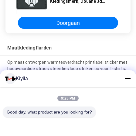
Kledingsmerk, Douane 3d
Rubberflarden voor Laarzen
Doorgaan
Maatkledingflarden
Op maat ontworpen warmteoverdracht printlabel sticker met
hoogwaardige strass steentjes logo strijken op voor T-shirts,
hoeden, doe-het-zelf kristal
Kiyila
Silicone kleefplaster wasbare pleisters Silicone tandenborstel
stippen label
9:23 PM
3D-gebrouwen gloeiend logo ijzeren kleding warmte rubber
Good day, what product are you looking for?
badge siliconen warmteoverdracht pleister
populaire categorieën
Alle