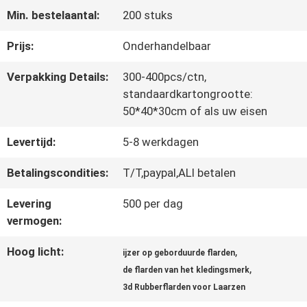
Min. bestelaantal:
200 stuks
CONTACTEER
Prijs:
Onderhandelbaar
ONS
Verpakking Details:
300-400pcs/ctn,
standaardkartongrootte:
50*40*30cm of als uw eisen
NIEUWS
Levertijd:
5-8 werkdagen
ALLE
Betalingscondities:
T/T,paypal,ALI betalen
GEVALLEN
Levering
500 per dag
vermogen:
Hoog licht:
,
VR
ijzer op geborduurde flarden
,
de flarden van het kledingsmerk
SHOW
3d Rubberflarden voor Laarzen