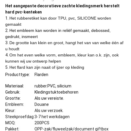
Het aangepaste decoratieve zachte kledingsmerk herstelt
hard pvc-kenteken
1.
Het rubberetiket kan door TPU, pvc, SILICONE worden
gemaakt
2.
Het embleem kan worden in reliëf gemaakt, debossed,
gedrukt, insmeert
3.
De grootte kan klein en groot, hangt het van van welke één af
u houdt
4.
Om het even welke vorm, embleem, kleur kan o.k. zijn, ook
kunnen wij uw ontwerp helpen
5.
Het flard kan zijn naait of ijzer op kleding
Producttype:
Flarden
Materiaal:
rubber.PVC, silicium
Gebruik:
Kledingstuktoebehoren
Grootte:
Als uw vereiste
.
Embleem:
Douane
Kleur:
Als uw verzoek.
Steekproefdag:
3-7 het werkdagen
MOQ:
200PCS
Pakket:
OPP-zak/fluweelzak/document giftbox