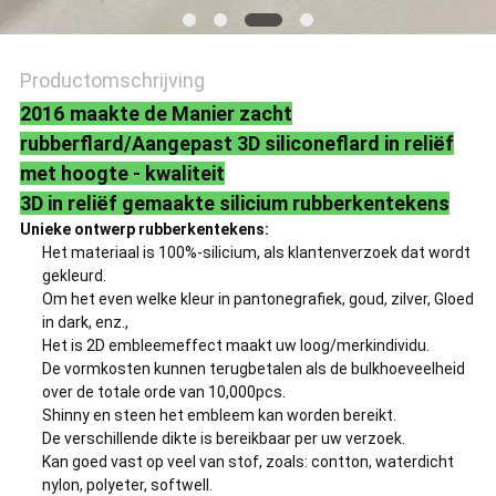
Productomschrijving
2016 maakte de Manier zacht
rubberflard/Aangepast 3D siliconeflard in reliëf
met hoogte - kwaliteit
3D in reliëf gemaakte silicium rubberkentekens
Unieke ontwerp rubberkentekens:
Het materiaal is 100%-silicium, als klantenverzoek dat wordt
gekleurd.
Om het even welke kleur in pantonegrafiek, goud, zilver, Gloed
in dark, enz.,
Het is 2D embleemeffect maakt uw loog/merkindividu.
De vormkosten kunnen terugbetalen als de bulkhoeveelheid
over de totale orde van 10,000pcs.
Shinny en steen het embleem kan worden bereikt.
De verschillende dikte is bereikbaar per uw verzoek.
Kan goed vast op veel van stof, zoals: contton, waterdicht
nylon, polyeter, softwell.