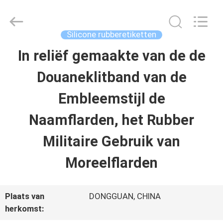
T&K
Garment
Accessories
Co.,Ltd.
Silicone rubberetiketten
All
Rights
THUIS
In reliëf gemaakte van de de
Reserved.
Douaneklitband van de
PRODUCTEN
Embleemstijl de
Naamflarden, het Rubber
OVER
Militaire Gebruik van
ONS
Moreelflarden
FABRIEKSREIS
Plaats van
DONGGUAN, CHINA
herkomst:
KWALITEITSCONTROLE