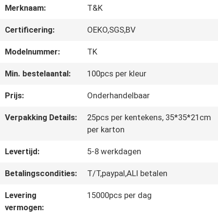
Merknaam:
T&K
Certificering:
OEKO,SGS,BV
CONTACTEER
ONS
Modelnummer:
TK
Min. bestelaantal:
100pcs per kleur
NIEUWS
Prijs:
Onderhandelbaar
Verpakking Details:
25pcs per kentekens, 35*35*21cm
ALLE
per karton
GEVALLEN
Levertijd:
5-8 werkdagen
Betalingscondities:
T/T,paypal,ALI betalen
VR
Levering
15000pcs per dag
SHOW
vermogen: