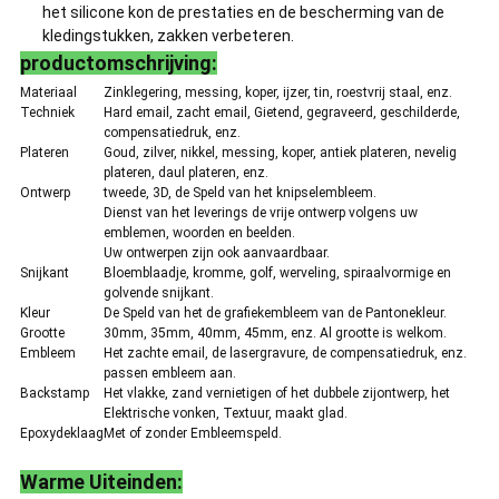
het silicone kon de prestaties en de bescherming van de
kledingstukken, zakken verbeteren.
productomschrijving:
Materiaal
Zinklegering, messing, koper, ijzer, tin, roestvrij staal, enz.
Techniek
Hard email, zacht email, Gietend, gegraveerd, geschilderde,
compensatiedruk, enz.
Plateren
Goud, zilver, nikkel, messing, koper, antiek plateren, nevelig
plateren, daul plateren, enz.
Ontwerp
tweede, 3D, de Speld van het knipselembleem.
Dienst van het leverings de vrije ontwerp volgens uw
emblemen, woorden en beelden.
Uw ontwerpen zijn ook aanvaardbaar.
Snijkant
Bloemblaadje, kromme, golf, werveling, spiraalvormige en
golvende snijkant.
Kleur
De Speld van het de grafiekembleem van de Pantonekleur.
Grootte
30mm, 35mm, 40mm, 45mm, enz. Al grootte is welkom.
Embleem
Het zachte email, de lasergravure, de compensatiedruk, enz.
passen embleem aan.
Backstamp
Het vlakke, zand vernietigen of het dubbele zijontwerp, het
Elektrische vonken, Textuur, maakt glad.
Epoxydeklaag
Met of zonder Embleemspeld.
Warme Uiteinden: