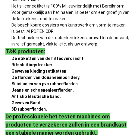
Het siliconeetiket is 100% Milieuvriendelijk met Bereiknorm.
Voor gemakkelijk aan het naaien, is beter om een groeflijn van
de kentekens rond te maken.
De beschikbare dossiers van kunstwerk om vorm te maken
is best: AI PDF EN CDR.
De technieken van de rubberkentekens, omvatten debossed,
in reliëf gemaakt, vlakte. etc. als uw ontwerp.
T&K producten:
De etiketten van de hitteoverdracht
Ritssluitingstrekker
Geweven kledingsetiketten
De flarden van douaneemboridery.
Silicium en van pvc rubberflarden.
Jeans en schoenenleerflarden.
Antislip Elastische band.
Geweven Band
3D rubberflarden.
De professionele het testen machines om
producten te verzekeren zullen in een brandkast
een stabiele manier worden gebruikt.