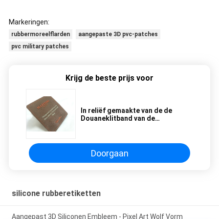
Markeringen:
rubbermoreelflarden
aangepaste 3D pvc-patches
pvc military patches
Krijg de beste prijs voor
In reliëf gemaakte van de de
Douaneklitband van de
Embleemstijl de Naamflarden, het
Rubber Militaire Gebruik van
Moreelflarden
Doorgaan
silicone rubberetiketten
Aangepast 3D Siliconen Embleem - Pixel Art Wolf Vorm