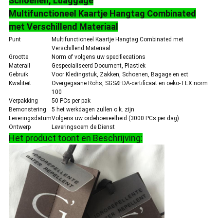
Schoenen, Luaggage
Multifunctioneel Kaartje Hangtag Combinated
met Verschillend Materiaal
Punt
Multifunctioneel Kaartje Hangtag Combinated met
Verschillend Materiaal
Grootte
Norm of volgens uw specifiecations
Materail
Gespecialiseerd Document, Plastiek
Gebruik
Voor Kledingstuk, Zakken, Schoenen, Bagage en ect
Kwaliteit
Overgegaane Rohs, SGS&FDA-certificaat en oeko-TEX norm
100
Verpakking
50 PCs per pak
Bemonstering
5 het werkdagen zullen o.k. zijn
Leveringsdatum
Volgens uw ordehoeveelheid (3000 PCs per dag)
Ontwerp
Leveringsoem de Dienst
Het product toont en Beschrijving: