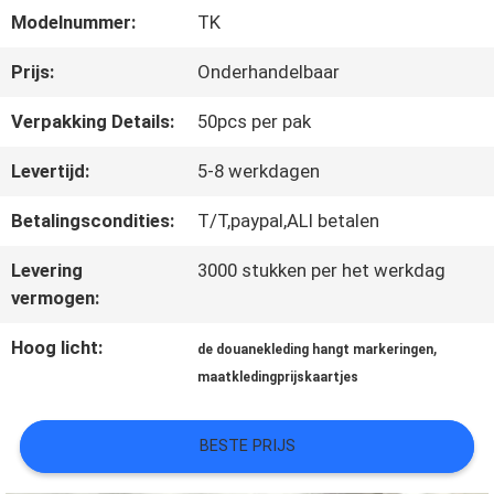
Modelnummer:
TK
CONTACTEER
Prijs:
Onderhandelbaar
ONS
Verpakking Details:
50pcs per pak
Levertijd:
5-8 werkdagen
NIEUWS
Betalingscondities:
T/T,paypal,ALI betalen
Levering
3000 stukken per het werkdag
ALLE
vermogen:
GEVALLEN
Hoog licht:
,
de douanekleding hangt markeringen
maatkledingprijskaartjes
VR
BESTE PRIJS
SHOW