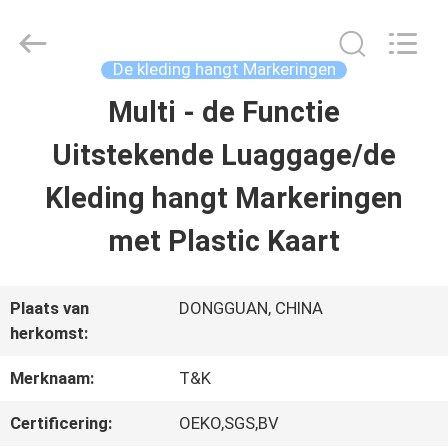
T&K
Garment
Accessories
Co.,Ltd.
De kleding hangt Markeringen
All
Rights
THUIS
Multi - de Functie
Reserved.
Uitstekende Luaggage/de
PRODUCTEN
Kleding hangt Markeringen
met Plastic Kaart
OVER
ONS
Plaats van
DONGGUAN, CHINA
herkomst:
FABRIEKSREIS
Merknaam:
T&K
Certificering:
OEKO,SGS,BV
KWALITEITSCONTROLE