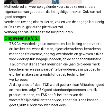
Multicolored en weerspiegelende koord is deze een andere
eigenschap van goederen, die het geldiger maken. Ook kan het
goed brengen
versie aan uw oog als uw kleren, zak en van de bagage kleur enig
is. Deze multi gekleurde pittrekker zal
verhoog een visusal feest tot uw producten.
Ongeveer de V.S.:
T&K Co. van kledingstuktoebehoren, Ltd leiding onderzoekt
druketiketten, wasetiketten, injectiekentekens, kentekens
met hoge frekwentie, hagtag, overdracht en geweven etiket
voor kledingstuk, bagage, hoeden, en de schoenenindustrie.
T&K om hun dienst met meningen die „aan te bieden merk
beschermen en zijn waarde“ te bevorderen, zijn wij goed bij
etc. het maken van grondstof detial, techinc, het
werkproces.
Al die grondstof door T&K wordt gebruikt kan Milieutest goed
ontmoeten, volgt T&K goed standaardprocessen om elk
product te doen, en T&K heeft het team van de
voortreffelijkheidsklantenservice, zodat als u ons kansen
geeft, kunt u onderhouden heel klein.