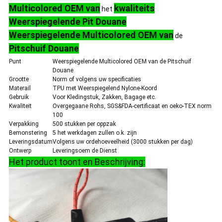
Multicolored
OEM van
kwaliteits
het
Weerspiegelende Pit Douane
Weerspiegelende
Multicolored OEM van
de
Pitschuif Douane
Punt
Weerspiegelende Multicolored OEM van de Pitschuif
Douane
Grootte
Norm of volgens uw specificaties
Materail
TPU met Weerspiegelend Nylone-Koord
Gebruik
Voor Kledingstuk, Zakken, Bagage etc.
Kwaliteit
Overgegaane Rohs, SGS&FDA-certificaat en oeko-TEX norm
100
Verpakking
500 stukken per oppzak
Bemonstering
5 het werkdagen zullen o.k. zijn
Leveringsdatum
Volgens uw ordehoeveelheid (3000 stukken per dag)
Ontwerp
Leveringsoem de Dienst
Het product toont en Beschrijving: