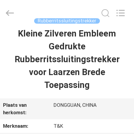
T&K
Garment
Accessories
Co.,Ltd.
Rubberritssluitingstrekker
All
Rights
THUIS
Kleine Zilveren Embleem
Reserved.
Gedrukte
PRODUCTEN
Rubberritssluitingstrekker
voor Laarzen Brede
OVER
Toepassing
ONS
Plaats van
DONGGUAN, CHINA
FABRIEKSREIS
herkomst:
Merknaam:
T&K
KWALITEITSCONTROLE