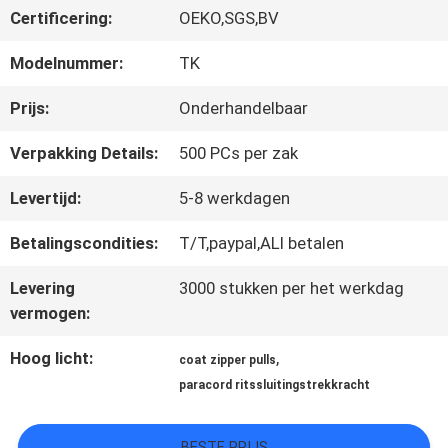
Certificering:
OEKO,SGS,BV
CONTACTEER
Modelnummer:
TK
ONS
Prijs:
Onderhandelbaar
Verpakking Details:
500 PCs per zak
NIEUWS
Levertijd:
5-8 werkdagen
Betalingscondities:
T/T,paypal,ALI betalen
ALLE
Levering
3000 stukken per het werkdag
GEVALLEN
vermogen:
Hoog licht:
,
coat zipper pulls
VR
paracord ritssluitingstrekkracht
SHOW
BESTE PRIJS