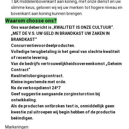
T&K middelenbovenkant aan koning, met onze dienst en uw
slimme keus, geloven wij wij uw merken tot hogere niveau en
bovenkant aan koning kunnen brengen.
Waarom chosse ons?
Ons waardebericht is
„
KWALITEIT IS ONZE CULTUUR“.
„MET DE V.S. UW GELD IN BRANDKAST UW ZAKEN IN
BRANDKAST“
Concurrentievoordeelproducten.
Volledige terugbetaling in het geval van slechte kwaliteit
of recente levering.
Van de bedrijfs vertrouwelijkheidsovereenkomst „Geheim
Contract“
Kwaliteitsborgingcontract.
Kleine ingestemde met orde.
Na de verkoopdienst 24*7
Geef suggestie aangaande zorginsturction bij
ontwikkeling.
Als de producten ontbroken test is, onmiddellijk geen
kwestie zal uitroepen wij begin hebben of de productie
beëindigen.
Markeringen: