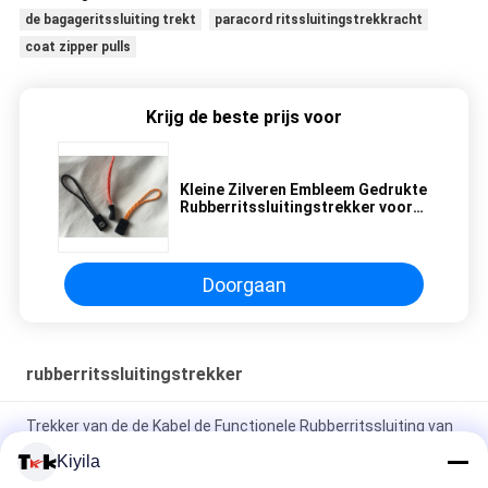
de bagageritssluiting trekt
paracord ritssluitingstrekkracht
coat zipper pulls
Krijg de beste prijs voor
Kleine Zilveren Embleem Gedrukte
Rubberritssluitingstrekker voor
Laarzen Brede Toepassing
Doorgaan
rubberritssluitingstrekker
Trekker van de de Kabel de Functionele Rubberritssluiting van
de slijtageoortelefoon voor Sportman die aan Muziek luisteren
Kiyila