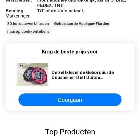
verschepen:
Internationale uitdrukkelijk, als UPS, DHL,
FEDEX, TNT;
Betaling:
T/T of de Unie betaalt;
Markeringen:
3D borduurwerkflarden
Geborduurde Applique-Flarden
naai op doekkentekens
Krijg de beste prijs voor
De zelfklevende Geborduurde
Douane herstelt Duitse
Geborduurde Eenvormige
Flardenoem/ODM
Doorgaan
Top Producten