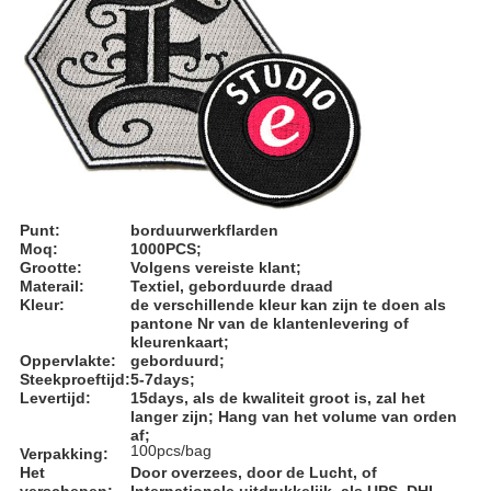
Punt:
borduurwerkflarden
Moq:
1000PCS;
Grootte:
Volgens vereiste klant;
Materail:
Textiel, geborduurde draad
Kleur:
de verschillende kleur kan zijn te doen als
pantone Nr van de klantenlevering of
kleurenkaart;
Oppervlakte:
geborduurd;
Steekproeftijd:
5-7days;
Levertijd:
15days, als de kwaliteit groot is, zal het
langer zijn; Hang van het volume van orden
af;
100pcs/bag
Verpakking:
Het
Door overzees, door de Lucht, of