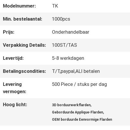
Modelnummer:
TK
CONTACTEER
Min. bestelaantal:
1000pcs
ONS
Prijs:
Onderhandelbaar
Verpakking Details:
100ST/TAS
NIEUWS
Levertijd:
5-8 werkdagen
Betalingscondities:
T/T,paypal,ALI betalen
ALLE
Levering
500 Piece / stuks per dag
GEVALLEN
vermogen:
Hoog licht:
,
3D borduurwerkflarden
VR
,
Geborduurde Applique-Flarden
SHOW
OEM borduurde Eenvormige Flarden