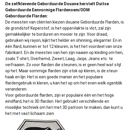
De zelfklevende Geborduurde Douane herstelt Duitse
Geborduurde Eenvormige Flardenoem/ODM
Geborduurde Flarden:
De meesten van cliënten kiezen douane Geborduurde Flarden, is
de grondstof Keperstof, is het oppervlakte is vlot, zal zijn
gemakkelijker te borduren en mooier te zijn. Voor draad,
gebruiken wij rayon, kijkt het helder en shinning, eleganter. En in
één flard, kunnen er tot 12 kleuren, is het het voordeel van onze
fabrikant. En de meesten van hen zijn naaien op kleding om hen,
zoals T-shirt, Overhemd, Zweet, Laag, Jasje, Jeans etc. te
verfraaien. Zo voor flarden die steunen, is er geen heel wat stijl
op het. Maar sommige flarden zijn stok op kleren, is de steun
haak en lijn. Het is een goede manier en het populaire
flardengebruik in kleren, u kan het op om het even welk ogenblik
veranderen.
Voor geborduurde flarden, zijn er populaire één en het hoge
eindflard, het is 3D flarden. Het gebruikt verschillende en
moeilijke techniek om het met 3D patroon te maken, dan kunt u
het met vast lichaam zien.