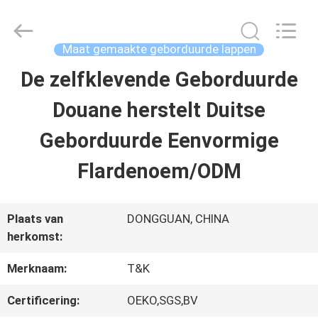
T&K
Garment
Accessories
Co.,Ltd.
Maat gemaakte geborduurde lappen
All
Rights
THUIS
De zelfklevende Geborduurde
Reserved.
Douane herstelt Duitse
PRODUCTEN
Geborduurde Eenvormige
Flardenoem/ODM
OVER
ONS
Plaats van
DONGGUAN, CHINA
herkomst:
FABRIEKSREIS
Merknaam:
T&K
Certificering:
OEKO,SGS,BV
KWALITEITSCONTROLE