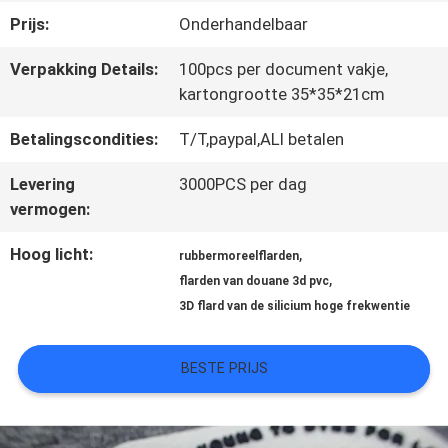
Prijs:
Onderhandelbaar
CONTACTEER
Verpakking Details:
100pcs per document vakje,
kartongrootte 35*35*21cm
ONS
Betalingscondities:
T/T,paypal,ALI betalen
NIEUWS
Levering
3000PCS per dag
vermogen:
ALLE
Hoog licht:
,
rubbermoreelflarden
,
flarden van douane 3d pvc
GEVALLEN
3D flard van de silicium hoge frekwentie
VR
BESTE PRIJS
SHOW