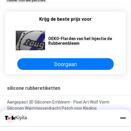
rubber morale patches
Krijg de beste prijs voor
OEKO-Flarden van het Injectie de
Rubberembleem
Doorgaan
silicone rubberetiketten
Aangepast 3D Siliconen Embleem - Pixel Art Wolf Vorm
Siliconen Warmteoverdracht Patch voor Kleding
Kiyila
Op maat gemaakte groothandel van siliconen badges -
Cartoon Animal / merk logo patches voor kledingstuk rugzak