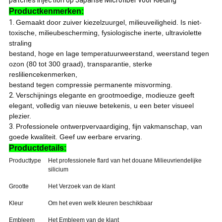
patches injection op Japanse Microfiber voor Kleding
Productkenmerken:
1.
Gemaakt door zuiver kiezelzuurgel, milieuveiligheid. Is niet-
toxische, milieubescherming, fysiologische inerte, ultraviolette
straling
bestand, hoge en lage temperatuurweerstand, weerstand tegen
ozon (80 tot 300 graad), transparantie, sterke
resliliencekenmerken,
bestand tegen compressie permanente misvorming.
2.
Verschijnings elegante en grootmoedige, modieuze geeft
elegant, volledig van nieuwe betekenis, u een beter visueel
plezier.
3.
Professionele ontwerpvervaardiging, fijn vakmanschap, van
goede kwaliteit. Geef uw eerbare ervaring.
Productdetails:
Producttype
Het professionele flard van het douane Milieuvriendelijke
silicium
Grootte
Het Verzoek van de klant
Kleur
Om het even welk kleuren beschikbaar
Embleem
Het Embleem van de klant