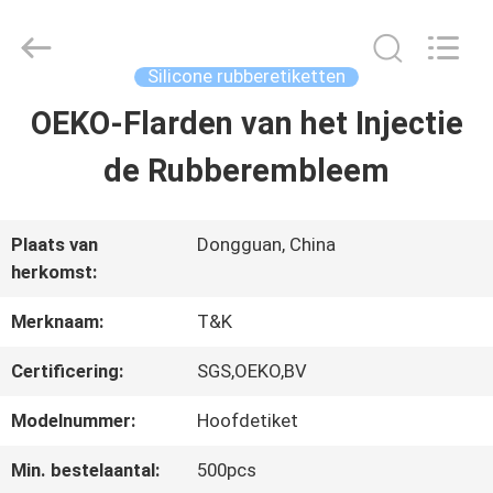
T&K
Garment
Accessories
Co.,Ltd.
Silicone rubberetiketten
All
Rights
THUIS
OEKO-Flarden van het Injectie
Reserved.
de Rubberembleem
PRODUCTEN
Plaats van
Dongguan, China
herkomst:
OVER
ONS
Merknaam:
T&K
Certificering:
SGS,OEKO,BV
FABRIEKSREIS
Modelnummer:
Hoofdetiket
Min. bestelaantal:
500pcs
KWALITEITSCONTROLE