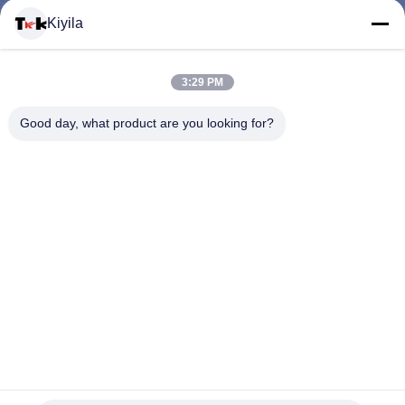
Kiyila
CONTACTEER
3:29 PM
ONS
Good day, what product are you looking for?
NIEUWS
ALLE
GEVALLEN
VR
De opgeheven de Stickersstof van de Rangserigrafie drukte
SHOW
Geweven Flarden voor Openluchtbroek