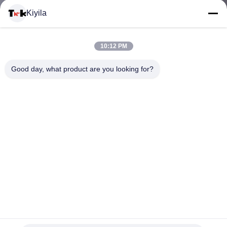
Kiyila
CONTACTEER
10:12 PM
ONS
Good day, what product are you looking for?
NIEUWS
ALLE
GEVALLEN
VR
Van de katoenen de Etiketten Beige Draadbrokaat Geweven
SHOW
Kleding Hoogte Als achtergrond - dichtheid