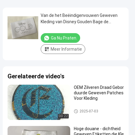
Van de het Beëindigenvouwen Geweven
Kleding van Disney Gouden Bage de
Etikettenkoude Gesneden/Hittebesnoeiing
Ga Nu Praten.
Meer Informatie
Gerelateerde video's
OEM Zilveren Draad Gebor
duurde Geweven Patches
Voor Kleding
Geweven Kledingsetiketten
2025-07-03
00:22
Hoge douane - dichtheid
Geweven Etiketten die Kle