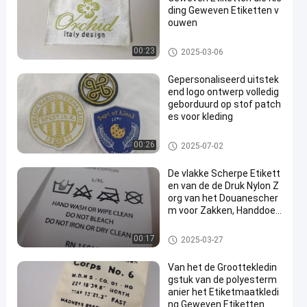
ding Geweven Etiketten v
ouwen
Geweven Kledingsetiketten
00:23
2025-03-06
Gepersonaliseerd uitstek
end logo ontwerp volledig
geborduurd op stof patch
es voor kleding
Geweven Kledingsetiketten
00:26
2025-07-02
De vlakke Scherpe Etikett
en van de de Druk Nylon Z
org van het Douanescher
m voor Zakken, Handdoek
en
Geweven Kledingsetiketten
00:17
2025-03-27
Van het de Groottekledin
gstuk van de polyesterm
anier het Etiketmaatkledi
ng Geweven Etiketten