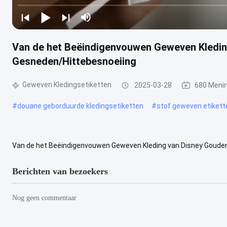
Van de het Beëindigenvouwen Geweven Kledin
Gesneden/Hittebesnoeiing
Geweven Kledingsetiketten
2025-03-28
680 Meni
#
douane geborduurde kledingsetiketten
#
stof geweven etikett
Van de het Beëindigenvouwen Geweven Kleding van Disney Goude
Gouden Bage van het Goedkope Kleding Geweven Etiket van Foiling E
Berichten van bezoekers
Nog geen commentaar