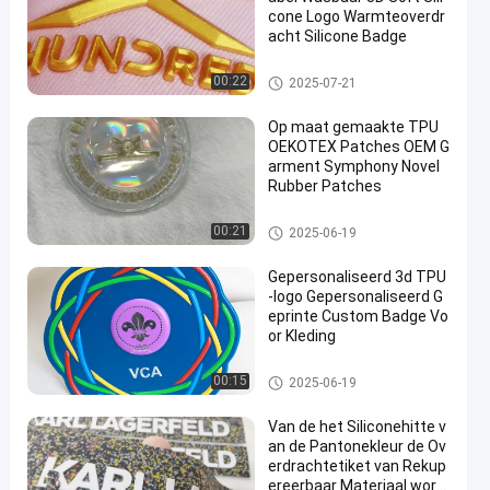
cone Logo Warmteoverdr
acht Silicone Badge
De Kledingsetiketten van de hit
00:22
2025-07-21
teoverdracht
Op maat gemaakte TPU
OEKOTEX Patches OEM G
arment Symphony Novel
Rubber Patches
3D Hoogfrequente TPU-badge
00:21
2025-06-19
s
Gepersonaliseerd 3d TPU
-logo Gepersonaliseerd G
eprinte Custom Badge Vo
or Kleding
3D Hoogfrequente TPU-badge
00:15
2025-06-19
s
Van de het Siliconehitte v
an de Pantonekleur de Ov
erdrachtetiket van Rekup
ereerbaar Materiaal word