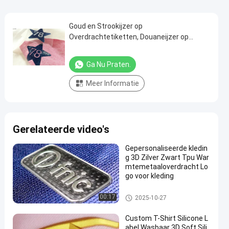
Goud en Strookijzer op
Overdrachtetiketten, Douaneijzer op
Overdrachten voor T-shirts/Kleren
Ga Nu Praten.
Meer Informatie
Gerelateerde video's
Gepersonaliseerde kledin
g 3D Zilver Zwart Tpu War
mtemetaaloverdracht Lo
go voor kleding
3D Hoogfrequente TPU-badge
00:17
2025-10-27
s
Custom T-Shirt Silicone L
abel Wasbaar 3D Soft Sili