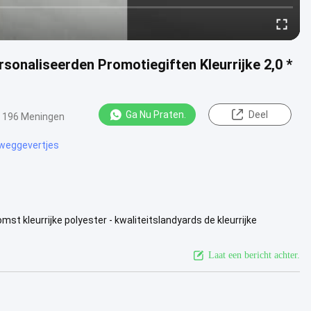
sonaliseerden Promotiegiften Kleurrijke 2,0 *
Ga Nu Praten.
Deel
196 Meningen
weggevertjes
 kleurrijke polyester - kwaliteitslandyards de kleurrijke
s, en sterke...
Bekijk meer
Laat een bericht achter.