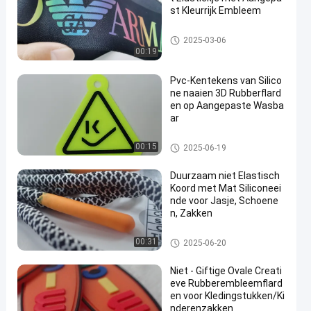
st Kleurrijk Embleem
Bindband
2025-03-06
00:19
Pvc-Kentekens van Silico
ne naaien 3D Rubberflard
en op Aangepaste Wasba
ar
silicone rubberetiketten
00:15
2025-06-19
Duurzaam niet Elastisch
Koord met Mat Siliconeei
nde voor Jasje, Schoene
n, Zakken
kabeltouw
00:31
2025-06-20
Niet - Giftige Ovale Creati
eve Rubberembleemflard
en voor Kledingstukken/Ki
nderenzakken