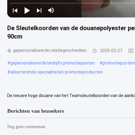
De Sleutelkoorden van de douanepolyester per
90cm
gepersonaliseerde relatiegeschenken
2025-03-27
#
gepersonaliseerde bedrijfs promotiepunten
#
promotiepunten
#
adverterende specialiteiten promotieproducten
De nieuwe hoge douane van het Teamsleutelkoorden van de aankomst
sleutelkoorden van het polyesterteam fabrikant, concurrerende prij
Berichten van bezoekers
Nog geen commentaar