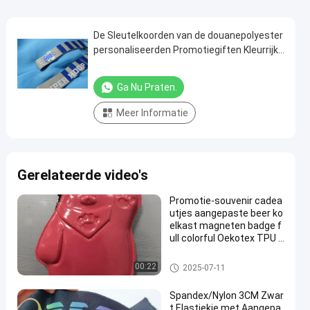
De Sleutelkoorden van de douanepolyester
personaliseerden Promotiegiften Kleurrijke
2,0 * 90cm
Ga Nu Praten.
Meer Informatie
Gerelateerde video's
Promotie-souvenir cadea
utjes aangepaste beer ko
elkast magneten badge f
ull colorful Oekotex TPU v
orm magneten
gepersonaliseerde relatiegesc
00:22
2025-07-11
henken
Spandex/Nylon 3CM Zwar
t Elastiekje met Aangepa