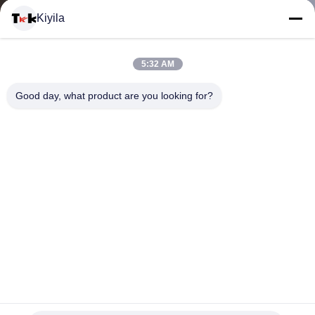
Kiyila
CONTACTEER
5:32 AM
ONS
Good day, what product are you looking for?
NIEUWS
ALLE
GEVALLEN
VR
De Markering Keychain van de siliconehond personaliseerde
niet het Promotieembleem van Giftendebossed - Gifstof
SHOW
gepersonaliseerde relatiegeschenken
2025-03-27