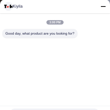
Kiyila
CONTACTEER
3:00 PM
ONS
Good day, what product are you looking for?
NIEUWS
ALLE
GEVALLEN
VR
De nieuwigheid personaliseerde Promotiegiften Gestempeld
Embleempvc Keychain met LEIDEN Licht
SHOW
gepersonaliseerde relatiegeschenken
2025-03-27