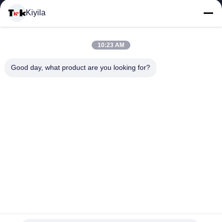
Kiyila
CONTACTEER
10:23 AM
ONS
Good day, what product are you looking for?
NIEUWS
ALLE
GEVALLEN
VR
1mm van de de Hitteoverdracht van het Dikte 3D Silicone de
Kledingsetiketten voor Sportwear
SHOW
De Kledingsetiketten van de hitteoverdracht
2025-03-28