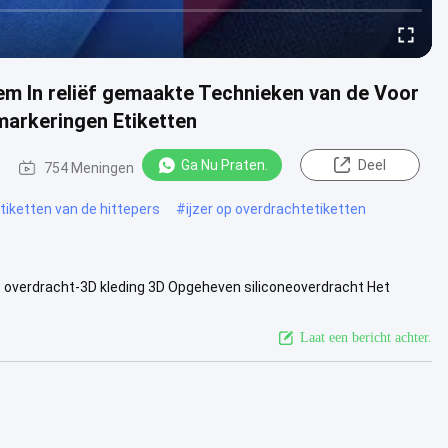
em In reliëf gemaakte Technieken van de Voor
markeringen Etiketten
Ga Nu Praten.
Deel
754 Meningen
tiketten van de hittepers
#
ijzer op overdrachtetiketten
 overdracht-3D kleding 3D Opgeheven siliconeoverdracht Het
 even ...
Bekijk meer
Laat een bericht achter.