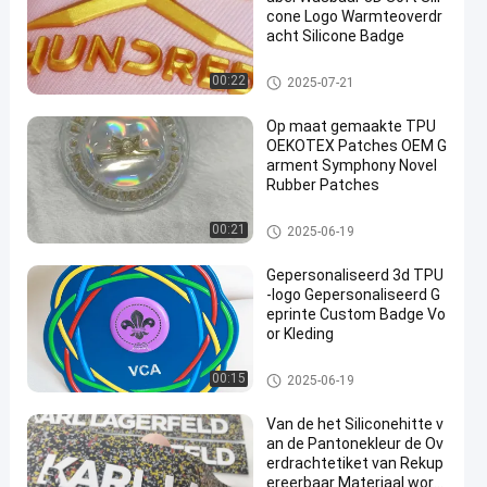
cone Logo Warmteoverdr
acht Silicone Badge
De Kledingsetiketten van de hit
00:22
2025-07-21
teoverdracht
Op maat gemaakte TPU
OEKOTEX Patches OEM G
arment Symphony Novel
Rubber Patches
3D Hoogfrequente TPU-badge
00:21
2025-06-19
s
Gepersonaliseerd 3d TPU
-logo Gepersonaliseerd G
eprinte Custom Badge Vo
or Kleding
3D Hoogfrequente TPU-badge
00:15
2025-06-19
s
Van de het Siliconehitte v
an de Pantonekleur de Ov
erdrachtetiket van Rekup
ereerbaar Materiaal word