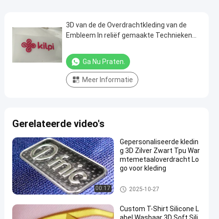
3D van de de Overdrachtkleding van de
Embleem In reliëf gemaakte Technieken
van de Voor het drukken geschikte Hitte
Etiketten Rubbermarkeringen Etiketten
Ga Nu Praten.
Meer Informatie
Gerelateerde video's
Gepersonaliseerde kledin
g 3D Zilver Zwart Tpu War
mtemetaaloverdracht Lo
go voor kleding
3D Hoogfrequente TPU-badge
00:17
2025-10-27
s
Custom T-Shirt Silicone L
abel Wasbaar 3D Soft Sili