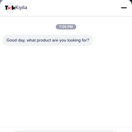
Kiyila
CONTACTEER
7:00 PM
ONS
Good day, what product are you looking for?
NIEUWS
ALLE
GEVALLEN
VR
Zwarte Kleur Gebreide het Silicone Elastische Band van het
SHOW
Jacquardelastiekje voor Kleding