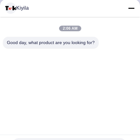
Kiyila
CONTACTEER
2:06 AM
ONS
Good day, what product are you looking for?
NIEUWS
ALLE
GEVALLEN
VR
Kledingetiketten met warmteoverdracht gemaakt van
duurzame milieuvriendelijke materialen en aanpasbare opties
SHOW
voor het merken van kledingstukken
De Kledingsetiketten van de hitteoverdracht
2026-07-02