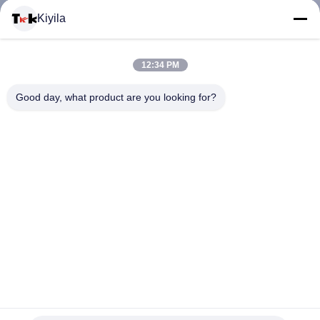
Kiyila
CONTACTEER
12:34 PM
ONS
Good day, what product are you looking for?
NIEUWS
ALLE
GEVALLEN
VR
Van de de Hitteoverdracht van het kledings 3D Silicone het
Etiketdouane Logo For Different Places
SHOW
De Kledingsetiketten van de hitteoverdracht
2025-03-06