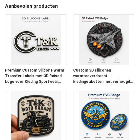
Aanbevolen producten
CONTACTEER
ONS
NIEUWS
Premium Custom Silicone Warm
Custom 3D siliconen
Transfer Labels met 3D Raised
warmteoverdracht
ALLE
Logo voor Kleding Sportwear
kledingetiketten met verhoogd
Activewear Jackets Tassen en
logo-effect voor premium kleding
GEVALLEN
High-End Apparel Branding
sportkleding straatkleding jassen
hoeden en mode
merkidentificatie
VR
SHOW