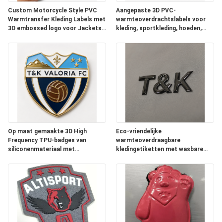
Custom Motorcycle Style PVC
Aangepaste 3D PVC-
SITEMAP
Warmtransfer Kleding Labels met
warmteoverdrachtslabels voor
3D embossed logo voor Jackets
kleding, sportkleding, hoeden,
Streetwear Workwear Hoeden
tassen en kledinglogo's met
Tassen en Garage Brand
flexibel PVC en premium
PRIVACYBELEID
Identificatie
afwerking
Op maat gemaakte 3D High
Eco-vriendelijke
Frequency TPU-badges van
warmteoverdraagbare
siliconenmateriaal met
kledingetiketten met wasbare
gepersonaliseerde logo's,
duurzame kenmerken en
ontworpen voor duurzame
aangepaste ontwerpen voor
kledingbranding
kledingstukken, schoenen en
tassen