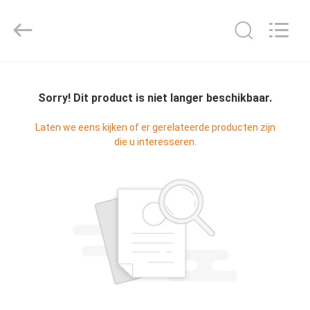
T&K
Garment
Accessories
Co.,Ltd.
All
Rights
THUIS
Reserved.
Sorry! Dit product is niet langer beschikbaar.
PRODUCTEN
Laten we eens kijken of er gerelateerde producten zijn
die u interesseren.
OVER
ONS
FABRIEKSREIS
KWALITEITSCONTROLE