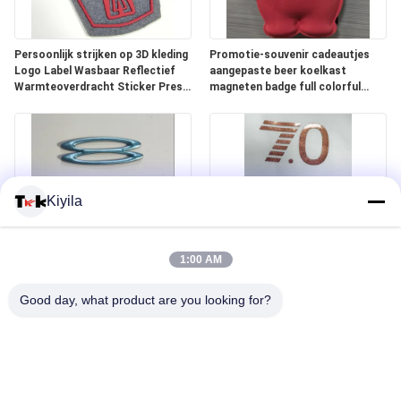
Persoonlijk strijken op 3D kleding
Promotie-souvenir cadeautjes
Logo Label Wasbaar Reflectief
aangepaste beer koelkast
Warmteoverdracht Sticker Press
magneten badge full colorful
Screen Printing Badge
Oekotex TPU vorm magneten
Kiyila
1:00 AM
Aangepaste 3D Metallic Groene
Maatwerk Ontwerpen Hoge
Warmteoverdracht PVC Badges
Kwaliteit Platte Inkt
Good day, what product are you looking for?
TPU Patches Leren Merktags
Warmteoverdracht Afdrukken
voor Sportkleding
Siliconen Sticker Snelle
Doorlooptijd