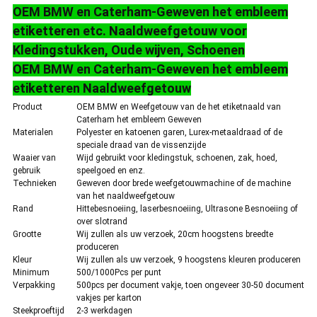
OEM BMW en Caterham-Geweven het embleem
etiketteren etc. Naaldweefgetouw voor
Kledingstukken, Oude wijven, Schoenen
OEM BMW en Caterham-Geweven het embleem
etiketteren Naaldweefgetouw
Product
OEM BMW en Weefgetouw van de het etiketnaald van
Caterham het embleem Geweven
Materialen
Polyester en katoenen garen, Lurex-metaaldraad of de
speciale draad van de vissenzijde
Waaier van
Wijd gebruikt voor kledingstuk, schoenen, zak, hoed,
gebruik
speelgoed en enz.
Technieken
Geweven door brede weefgetouwmachine of de machine
van het naaldweefgetouw
Rand
Hittebesnoeiing, laserbesnoeiing, Ultrasone Besnoeiing of
over slotrand
Grootte
Wij zullen als uw verzoek, 20cm hoogstens breedte
produceren
Kleur
Wij zullen als uw verzoek, 9 hoogstens kleuren produceren
Minimum
500/1000Pcs per punt
Verpakking
500pcs per document vakje, toen ongeveer 30-50 document
vakjes per karton
Steekproeftijd
2-3 werkdagen