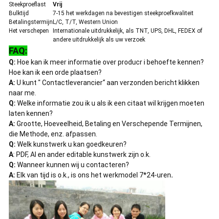
Steekproeflast
Vrij
Bulktijd
7-15 het werkdagen na bevestigen steekproefkwaliteit
Betalingstermijn
L/C, T/T, Western Union
Het verschepen
Internationale uitdrukkelijk, als TNT, UPS, DHL, FEDEX of
andere uitdrukkelijk als uw verzoek
FAQ:
Q:
Hoe kan ik meer informatie over producr i behoefte kennen?
Hoe kan ik een orde plaatsen?
A:
U kunt " Contactleverancier“ aan verzonden bericht klikken
naar me.
Q:
Welke informatie zou ik u als ik een citaat wil krijgen moeten
laten kennen?
A:
Grootte, Hoeveelheid, Betaling en Verschepende Termijnen,
die Methode, enz. afpassen.
Q:
Welk kunstwerk u kan goedkeuren?
A
: PDF, AI en ander editable kunstwerk zijn o.k.
Q:
Wanneer kunnen wij u contacteren?
A:
Elk van tijd is o.k., is ons het werkmodel 7*24-uren
.