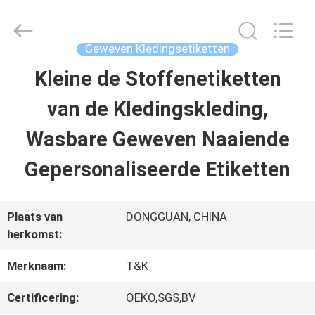
T&K
Garment
Accessories
Co.,Ltd.
Geweven Kledingsetiketten
All
Rights
THUIS
Kleine de Stoffenetiketten
Reserved.
van de Kledingskleding,
PRODUCTEN
Wasbare Geweven Naaiende
Gepersonaliseerde Etiketten
OVER
ONS
Plaats van
DONGGUAN, CHINA
herkomst:
FABRIEKSREIS
Merknaam:
T&K
Certificering:
OEKO,SGS,BV
KWALITEITSCONTROLE