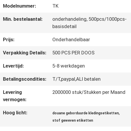
Modelnummer:
TK
CONTACTEER
Min. bestelaantal:
onderhandeling, 500pcs/1000pcs-
basisdetail
ONS
Prijs:
Onderhandelbaar
NIEUWS
Verpakking Details:
500 PCS PER DOOS
Levertijd:
5-8 werkdagen
ALLE
Betalingscondities:
T/T,paypal,ALI betalen
GEVALLEN
Levering
2000000 stuk/Stukken per Maand
vermogen:
VR
Hoog licht:
,
douane geborduurde kledingsetiketten
SHOW
stof geweven etiketten