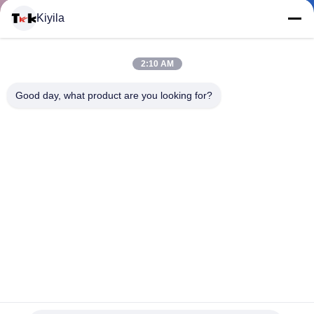
Kiyila
CONTACTEER
2:10 AM
ONS
Good day, what product are you looking for?
NIEUWS
ALLE
GEVALLEN
VR
In reliëf gemaakte Maatkledingflarden, de Rubberetiketten
SHOW
van Pvc met naaien-op Kentekentype