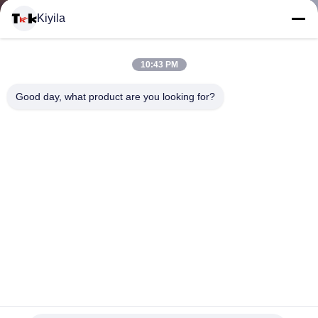
Kiyila
CONTACTEER
10:43 PM
ONS
Good day, what product are you looking for?
NIEUWS
ALLE
GEVALLEN
VR
Van de het Embleemmaatkleding van de t-shirttroep van de
SHOW
de Flardenhitte de Etiketten van de de Overdrachtkleding