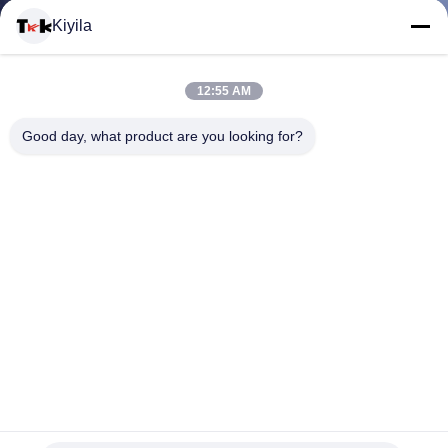
Kiyila
CONTACTEER
12:55 AM
ONS
Good day, what product are you looking for?
NIEUWS
ALLE
GEVALLEN
VR
Gepersonaliseerd van het de Jeansleer van het Leerflard
SHOW
Douane In reliëf gemaakt het Flardetiket voor Kleding