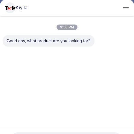
Kiyila
CONTACTEER
9:50 PM
ONS
Good day, what product are you looking for?
NIEUWS
ALLE
GEVALLEN
VR
De aangepaste Trekker van de Vorm Plastic Ritssluiting, de
SHOW
Openluchttrekker van de Ritssluitingsschuif