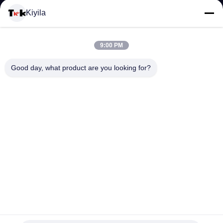
Kiyila
CONTACTEER
9:00 PM
ONS
Good day, what product are you looking for?
NIEUWS
ALLE
GEVALLEN
VR
Gevlecht Bungee-Koordbroodje met hoge weerstand, het
SHOW
Duurzame Koord van Elastiekjebungee