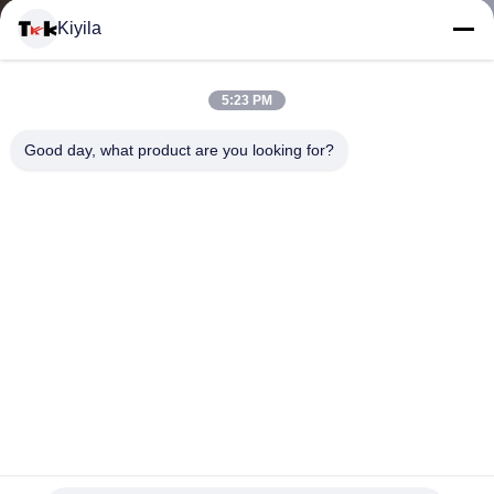
Kiyila
CONTACTEER
5:23 PM
ONS
Good day, what product are you looking for?
NIEUWS
ALLE
GEVALLEN
VR
De gemerkte Flarden van de Kledingskentekens van het
SHOW
Naamsilicone, Injectie van de Flardenmirco van de Douane de
Rubberklitband