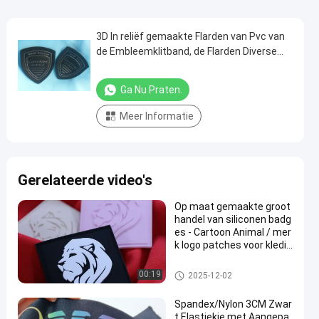
3D In reliëf gemaakte Flarden van Pvc van
de Embleemklitband, de Flarden Diverse
Vorm van de Douane Militaire Naam
Ga Nu Praten.
Meer Informatie
Gerelateerde video's
Op maat gemaakte groot
handel van siliconen badg
es - Cartoon Animal / mer
k logo patches voor kledin
gstuk rugzak hoed decor
atie
silicone rubberetiketten
00:19
2025-12-02
Spandex/Nylon 3CM Zwar
t Elastiekje met Aangepa