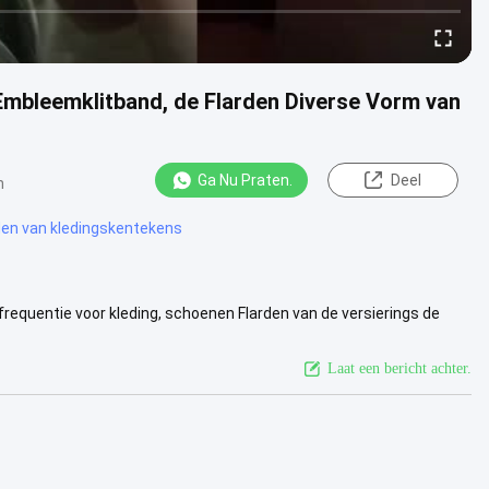
 Embleemklitband, de Flarden Diverse Vorm van
Ga Nu Praten.
Deel
n
den van kledingskentekens
requentie voor kleding, schoenen Flarden van de versierings de
oducten...
Bekijk meer
Laat een bericht achter.