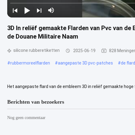
3D In reliëf gemaakte Flarden van Pvc van de
de Douane Militaire Naam
silicone rubberetiketten
2025-06-19
828 Meninge
#
rubbermoreelflarden
#
aangepaste 3D pvc-patches
#
de flar
Het aangepaste flard van de embleem 3D in reliëf gemaakte hoge f
oplossing-Hoge frequentie Specificaties Milieuvriendelijk: Onze pr
Berichten van bezoekers
Nog geen commentaar