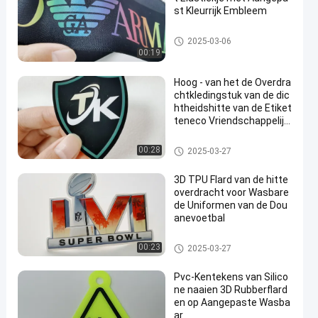
st Kleurrijk Embleem
Bindband
2025-03-06
00:19
Hoog - van het de Overdra
chtkledingstuk van de dic
htheidshitte van de Etiket
teneco Vriendschappelijk
het Siliconemateriaal
De Kledingsetiketten van de hit
00:28
2025-03-27
teoverdracht
3D TPU Flard van de hitte
overdracht voor Wasbare
de Uniformen van de Dou
anevoetbal
Maatkledingflarden
00:23
2025-03-27
Pvc-Kentekens van Silico
ne naaien 3D Rubberflard
en op Aangepaste Wasba
ar