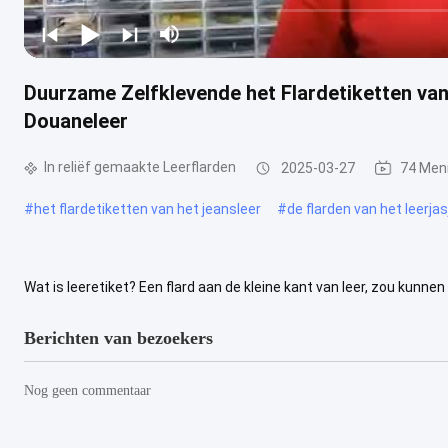
Duurzame Zelfklevende het Flardetiketten van
Douaneleer
In reliëf gemaakte Leerflarden
2025-03-27
74 Men
#
het flardetiketten van het jeansleer
#
de flarden van het leerjas
Wat is leeretiket? Een flard aan de kleine kant van leer, zou kunne
uniformen gebruiken doekflarden die woorden of beelden op hen he
Berichten van bezoekers
Nog geen commentaar