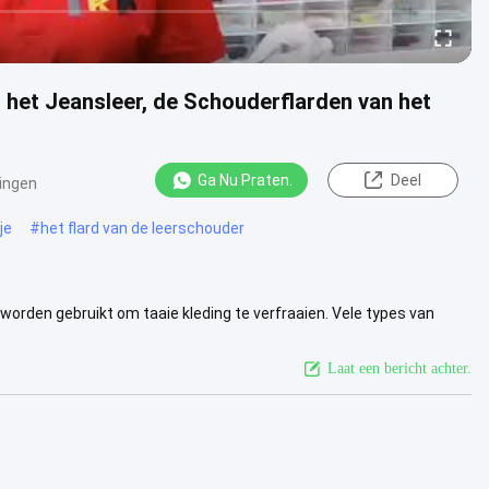
 het Jeansleer, de Schouderflarden van het
Ga Nu Praten.
Deel
ingen
je
#
het flard van de leerschouder
n worden gebruikt om taaie kleding te verfraaien. Vele types van
bben...
Bekijk meer
Laat een bericht achter.