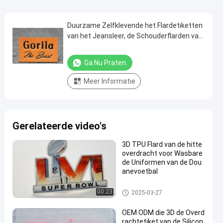
Duurzame Zelfklevende het Flardetiketten
van het Jeansleer, de Schouderflarden van
het Douaneleer
Ga Nu Praten.
Meer Informatie
Gerelateerde video's
3D TPU Flard van de hitte
overdracht voor Wasbare
de Uniformen van de Dou
anevoetbal
Maatkledingflarden
00:23
2025-03-27
OEM ODM die 3D de Overd
rachtetiket van de Silicon