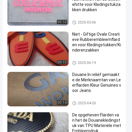
ehitte voor Kledingstukza
kken drukken
De Kledingsetiketten van de hit
00:10
2025-03-06
teoverdracht
Niet - Giftige Ovale Creati
eve Rubberembleemflard
en voor Kledingstukken/Ki
nderenzakken
silicone rubberetiketten
00:15
2025-06-19
Douane In reliëf gemaakt
e de Merknaamtan van Le
erflarden Kleur Genuines v
oor Jeans
In reliëf gemaakte Leerflarden
00:14
2025-04-26
De opgeheven Flarden va
n het de Douanekledingst
uk van TPU Materiële met
Embleemdruk