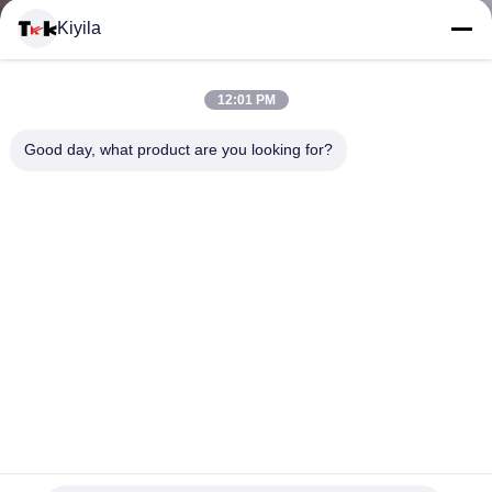
Kiyila
CONTACTEER
12:01 PM
ONS
Good day, what product are you looking for?
NIEUWS
ALLE
GEVALLEN
VR
De mooie Banden van de Lingerie Elastische Doek voor
SHOW
Bustehouder, het Lint van de Douanejacquard 0,5 - 3mm
Dikte