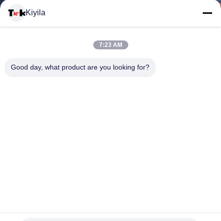
Kiyila
CONTACTEER
7:23 AM
ONS
Good day, what product are you looking for?
NIEUWS
ALLE
GEVALLEN
VR
Duurzame het Leerflarden van Maatkledingflarden voor Voor
SHOW
het drukken geschikt Jeansembleem