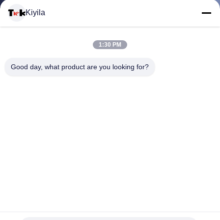
Kiyila
CONTACTEER
1:30 PM
ONS
Good day, what product are you looking for?
NIEUWS
ALLE
GEVALLEN
VR
Lichtgewicht van het de Jeansleer van Maatkledingflarden
SHOW
Beschikbare het Etiketoem/ODM