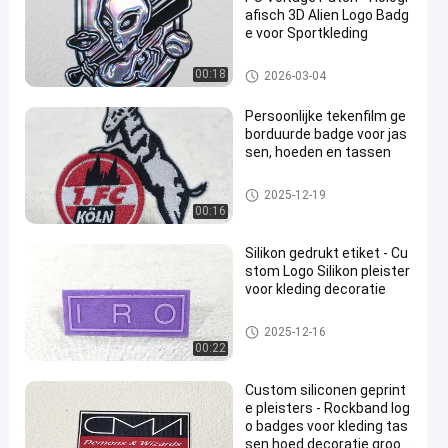
afisch 3D Alien Logo Badg
e voor Sportkleding
Maatkledingflarden
00:18
2026-03-04
Persoonlijke tekenfilm ge
borduurde badge voor jas
sen, hoeden en tassen
Maatkledingflarden
2025-12-19
00:16
Silikon gedrukt etiket - Cu
stom Logo Silikon pleister
voor kleding decoratie
Maatkledingflarden
2025-12-16
00:22
Custom siliconen geprint
e pleisters - Rockband log
o badges voor kleding tas
sen hoed decoratie groot