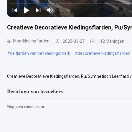
Creatieve Decoratieve Kledingsflarden, Pu/Syn
Maatkledingflarden
2025-03-27
112 Meningen
#
de flarden van het kledingsmerk
#
decoratieve kledingsflarden
Creatieve Decoratieve Kledingsflarden, Pu/Synthetisch Leerflard 
kledingsetiket leerflard/etiket/markering voor leergoederen in reliëf
Berichten van bezoekers
Nog geen commentaar