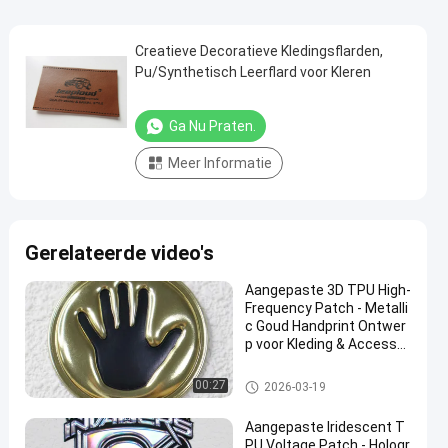
Creatieve Decoratieve Kledingsflarden,
Pu/Synthetisch Leerflard voor Kleren
Ga Nu Praten.
Meer Informatie
Gerelateerde video's
Aangepaste 3D TPU High-
Frequency Patch - Metalli
c Goud Handprint Ontwer
p voor Kleding & Accessoi
res
Maatkledingflarden
00:27
2026-03-19
Aangepaste Iridescent T
PU Voltage Patch - Hologr