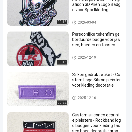
afisch 3D Alien Logo Badg
e voor Sportkleding
Maatkledingflarden
00:18
2026-03-04
Persoonlijke tekenfilm ge
borduurde badge voor jas
sen, hoeden en tassen
Maatkledingflarden
2025-12-19
00:16
Silikon gedrukt etiket - Cu
stom Logo Silikon pleister
voor kleding decoratie
Maatkledingflarden
2025-12-16
00:22
Custom siliconen geprint
e pleisters - Rockband log
o badges voor kleding tas
sen hoed decoratie groot