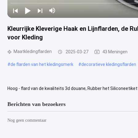
Kleurrijke Kleverige Haak en Lijnflarden, de R
voor Kleding
Maatkledingflarden
2025-03-27
43 Meningen
#
de flarden van het kledingsmerk
#
decoratieve kledingsflarden
Hoog - flard van de kwaliteits 3d douane, Rubber het Siliconeetiket
stappen: Voor dit flard, is onze grondstof pvc. naai op pvc-flard,...
B
Berichten van bezoekers
Nog geen commentaar