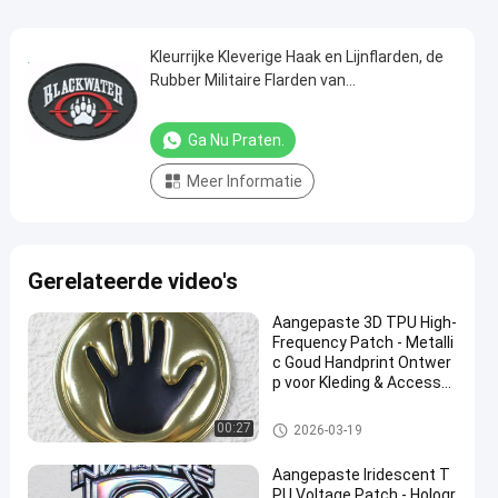
Kleurrijke Kleverige Haak en Lijnflarden, de
Rubber Militaire Flarden van
Nieuwigheidspvc voor Kleding
Ga Nu Praten.
Meer Informatie
Gerelateerde video's
Aangepaste 3D TPU High-
Frequency Patch - Metalli
c Goud Handprint Ontwer
p voor Kleding & Accessoi
res
Maatkledingflarden
00:27
2026-03-19
Aangepaste Iridescent T
PU Voltage Patch - Hologr