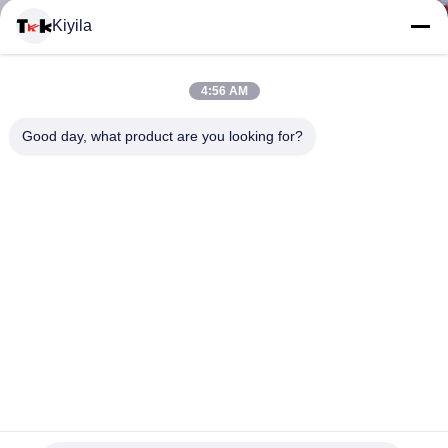
Kiyila
CONTACTEER
4:56 AM
ONS
Good day, what product are you looking for?
NIEUWS
ALLE
GEVALLEN
VR
De hitte sneed van de Maatkledingflarden van de
SHOW
Keperstofstof de Geborduurde Kentekens Doek