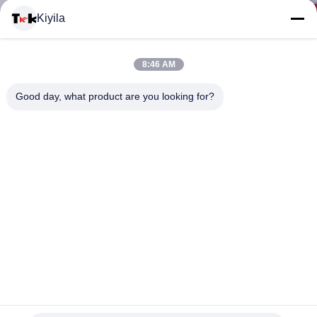
Kiyila
CONTACTEER
8:46 AM
ONS
Good day, what product are you looking for?
NIEUWS
ALLE
GEVALLEN
VR
De Gestikte Flarden van de Merrowgrens Douane, Kledend
SHOW
Ijzer op Geborduurde Flarden voor T-shirts