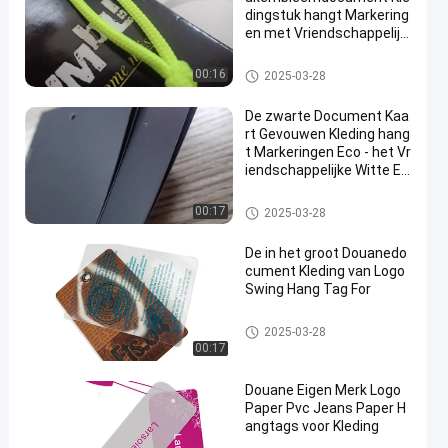
dingstuk hangt Markering
en met Vriendschappelijk
e Koordhuid -
De kleding hangt Markeringen
00:16
2025-03-28
De zwarte Document Kaa
rt Gevouwen Kleding hang
t Markeringen Eco - het Vr
iendschappelijke Witte E
mbleem van de Inktdruk
De kleding hangt Markeringen
00:17
2025-03-28
De in het groot Douanedo
cument Kleding van Logo
Swing Hang Tag For
De kleding hangt Markeringen
2025-03-28
00:17
Douane Eigen Merk Logo
Paper Pvc Jeans Paper H
angtags voor Kleding