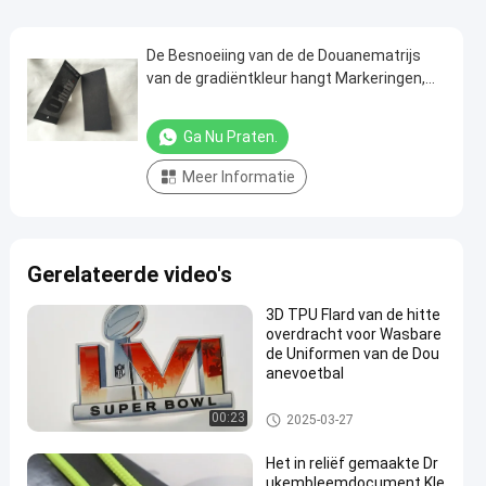
De Besnoeiing van de de Douanematrijs
van de gradiëntkleur hangt Markeringen,
Schaduweffect hangt de Douanekleding
Markeringen
Ga Nu Praten.
Meer Informatie
Gerelateerde video's
3D TPU Flard van de hitte
overdracht voor Wasbare
de Uniformen van de Dou
anevoetbal
Maatkledingflarden
00:23
2025-03-27
Het in reliëf gemaakte Dr
ukembleemdocument Kle