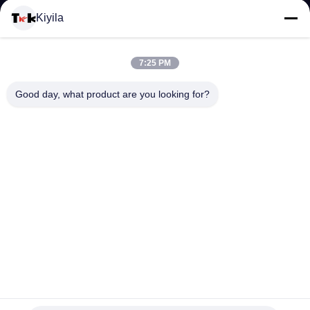
Kiyila
CONTACTEER
7:25 PM
ONS
Good day, what product are you looking for?
NIEUWS
ALLE
GEVALLEN
VR
4mm Weerspiegelend Elastisch Schokkoord, de Elastische
SHOW
Elastische Draad van het Koordkoord voor Parels