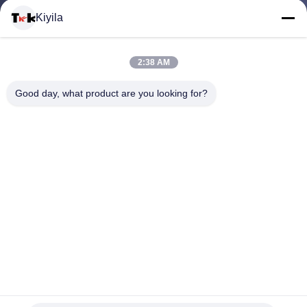
Kiyila
CONTACTEER
2:38 AM
ONS
Good day, what product are you looking for?
NIEUWS
ALLE
GEVALLEN
VR
Custom 3D High Frequency TPU badges met siliconen
materiaal en gepersonaliseerde logo's voor duurzame kleding
SHOW
en kleding patch branding
3D Hoogfrequente TPU-badges
2026-06-11