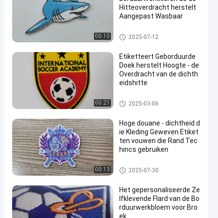
Hitteoverdracht herstelt
Aangepast Wasbaar
maat gemaakte geborduurde l
00:15
2025-07-12
appen
Etiketteert Geborduurde
Doek herstelt Hoogte - de
Overdracht van de dichth
eidshitte
maat gemaakte geborduurde l
00:21
2025-03-06
appen
Hoge douane - dichtheid d
ie Kleding Geweven Etiket
ten vouwen die Rand Tec
hincs gebruiken
maat gemaakte geborduurde l
00:13
2025-07-30
appen
Het gepersonaliseerde Ze
lfklevende Flard van de Bo
rduurwerkbloem voor Bro
ek