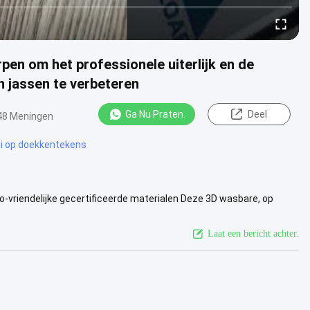
pen om het professionele uiterlijk en de
n jassen te verbeteren
Ga Nu Praten.
Deel
48 Meningen
i op doekkentekens
riendelijke gecertificeerde materialen Deze 3D wasbare, op
voor skikleding ....
Bekijk meer
Laat een bericht achter.