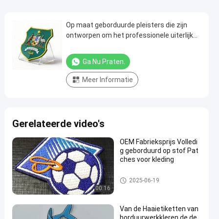
Op maat geborduurde pleisters die zijn
ontworpen om het professionele uiterlijk
en de zichtbaarheid op uniformen, tassen,
hoeden en jassen te verbeteren
Ga Nu Praten.
Meer Informatie
Gerelateerde video's
OEM Fabrieksprijs Volledi
g geborduurd op stof Pat
ches voor kleding
maat gemaakte geborduurde l
2025-06-19
appen
00:16
Van de Haaietiketten van
borduurwerkkleren de de