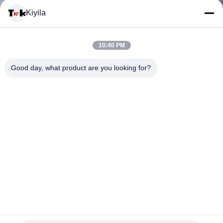
Kiyila
CONTACTEER
10:40 PM
ONS
Good day, what product are you looking for?
NIEUWS
ALLE
GEVALLEN
VR
De in reliëf gemaakte Douane naait op Logo Patches, het
SHOW
Rubberetiket van pvc met Speciaal Effect