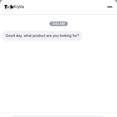
Kiyila
CONTACTEER
3:03 AM
ONS
Good day, what product are you looking for?
NIEUWS
ALLE
GEVALLEN
VR
De professionele Flarden van het Douanesilicium met 3D
SHOW
Embossment Bandembleem voor Bagage