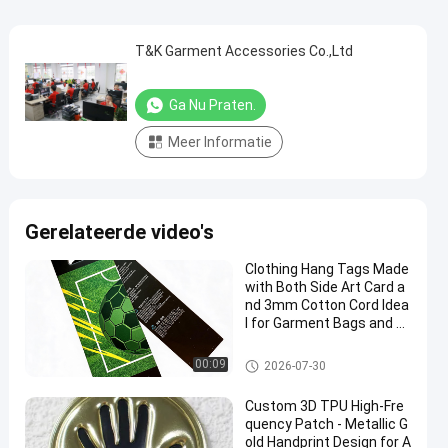
T&K Garment Accessories Co.,Ltd
Ga Nu Praten.
Meer Informatie
Gerelateerde video's
Clothing Hang Tags Made
with Both Side Art Card a
nd 3mm Cotton Cord Idea
l for Garment Bags and Lu
ggage with Digital CMYK L
ogo Printing
De kleding hangt Markeringen
00:09
2026-07-30
Custom 3D TPU High-Fre
quency Patch - Metallic G
old Handprint Design for A