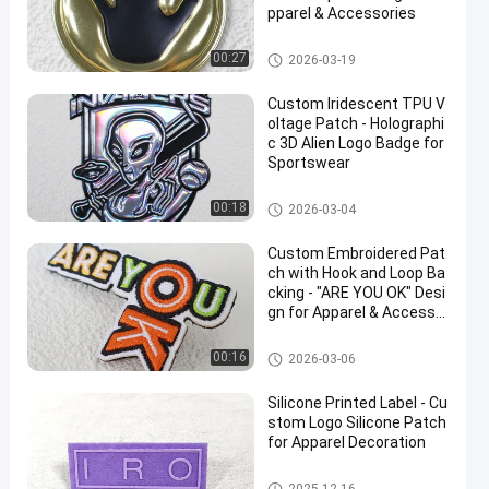
pparel & Accessories
Maatkledingflarden
00:27
2026-03-19
Custom Iridescent TPU V
oltage Patch - Holographi
c 3D Alien Logo Badge for
Sportswear
Maatkledingflarden
00:18
2026-03-04
Custom Embroidered Pat
ch with Hook and Loop Ba
cking - "ARE YOU OK" Desi
gn for Apparel & Accesso
ries
Maatkledingflarden
00:16
2026-03-06
Silicone Printed Label - Cu
stom Logo Silicone Patch
for Apparel Decoration
Maatkledingflarden